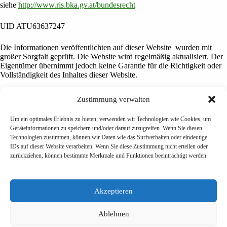
siehe
http://www.ris.bka.gv.at/bundesrecht
UID ATU63637247
Die Informationen veröffentlichten auf dieser Website wurden mit
großer Sorgfalt geprüft. Die Website wird regelmäßig aktualisiert. Der
Eigentümer übernimmt jedoch keine Garantie für die Richtigkeit oder
Vollständigkeit des Inhaltes dieser Website.
Zustimmung verwalten
Um ein optimales Erlebnis zu bieten, verwenden wir Technologien wie Cookies, um
Impressum
Geräteinformationen zu speichern und/oder darauf zuzugreifen. Wenn Sie diesen
Kontakt
Technologien zustimmen, können wir Daten wie das Surfverhalten oder eindeutige
Terminvereinbarung
IDs auf dieser Website verarbeiten. Wenn Sie diese Zustimmung nicht erteilen oder
Datenschutz
zurückziehen, können bestimmte Merkmale und Funktionen beeinträchtigt werden.
Cookie-Richtlinie (EU)
Akzeptieren
HOTLINE
+43 664 751 88 999
Ablehnen